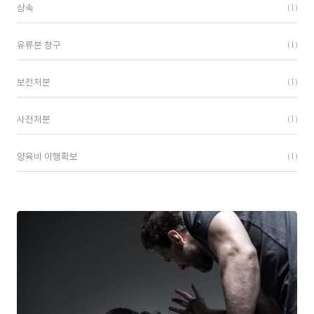
(1)
상속
(1)
유류분 청구
(1)
보전처분
(1)
사전처분
(1)
양육비 이행확보