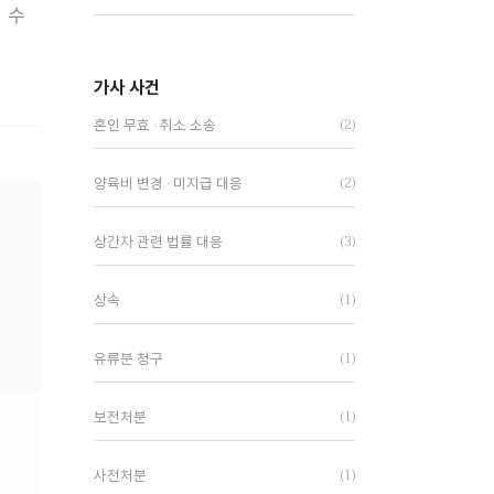
 수
가사 사건
(2)
혼인 무효 · 취소 소송
(2)
양육비 변경 · 미지급 대응
(3)
상간자 관련 법률 대응
(1)
상속
(1)
유류분 청구
(1)
보전처분
(1)
사전처분