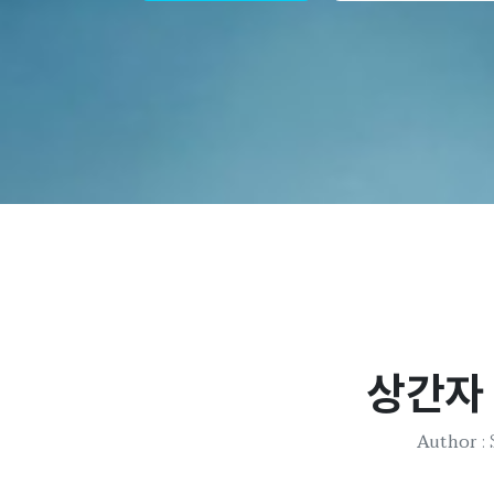
상간자
Author
: