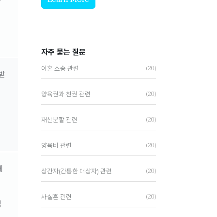
자주 묻는 질문
(20)
이혼 소송 관련
받
(20)
양육권과 친권 관련
(20)
재산분할 관련
(20)
양육비 관련
에
(20)
상간자(간통한 대상자) 관련
(20)
사실혼 관련
력