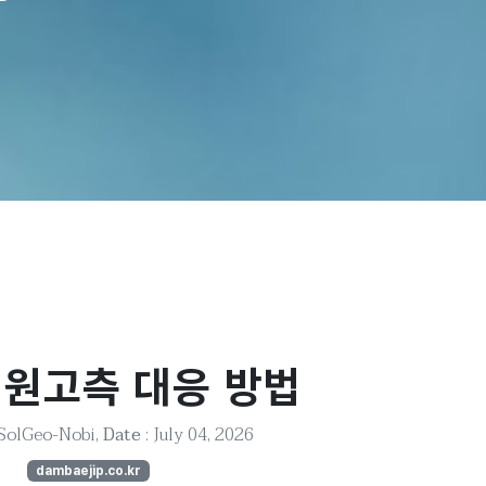
 원고측 대응 방법
 SolGeo-Nobi,
Date
: July 04, 2026
dambaejip.co.kr